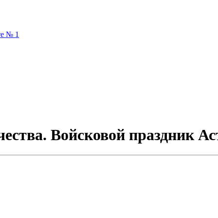
те № 1
ества. Войсковой праздник Ас