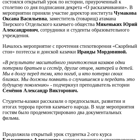
состоялся открытый урок по истории, приуроченный к
столетию со дня подписания декрета «О расказачивании». В
мероприятии приняли участие директор института
Чумакова
Оксана Васильевна
, заместитель (товарищ) атамана
Тверского Отдельского казачьего общества
Мякеньких Юрий
Александрович
, сотрудники и студенты образовательного
учреждения.
Началось мероприятие с прочтения стихотворения «Скорбный
стон» поэтессы и донской казачки
Ираиды Мордовиной.
«В результате масштабного уничтожения казаков одни
потеряли братьев и сестёр, другие отцов, матерей и детей.
Мы в долгу перед теми, кто погиб, и кто потерял своих
близких. Мы должны помнить о случившемся и передать это
будущему поколению»
- подчеркнул преподаватель истории
Семёнов Александр Викторович.
Студенты-казаки рассказали о предпосылках, развитии и
итогах террора против казачьего народа. В ходе мероприятия
гостям было продемонстрировано два документальных
фильма.
Продолжила открытый урок студентка 2-ого курса
Ельчанинова Александра
, которая прочитала стихотворение