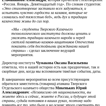
«Россия. Январь. Девятнадцатый год». По словам студентов:
«Это стихотворение заставило всех задуматься, и
испытать чувство гордости за казаков, которые не
сломались под тяжестью бед», ведь дух и традиции
казачества живы до сих пор.
«Мы - студенты Тверского Казачьего
технологического института должны ценить и
уважать традиции казачьего народа и перед
светлой памятью казаков-защитников Отечества
показать себя достойными гражданами нашей
страны»
- сделал заключение ведущий
мероприятия.
Директор института
Чумакова Оксана Васильевна
отметила, что в нашей истории есть как праздничные, так и
скорбные дни, когда мы вспоминаем тяжёлые события, даты.
В завершении мероприятия ко всем присутствующим
обратился заместитель (товарищ) атамана Тверского
Отдельского казачьего общества
Мякеньких Юрий
Александрович
:
«Независимо от национальности, вы
живете здесь и сейчас, живете в России, и будущее этой
страны, судьба потомков в ваших руках, поэтому надо
помнить все то, что было и на основе этого совершать то